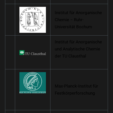
Institut für Anorganische
Chemie – Ruhr-
Universität Bochum
Institut für Anorganische
und Analytische Chemie
der TU Clausthal
Max-Planck-Institut für
Festkörperforschung