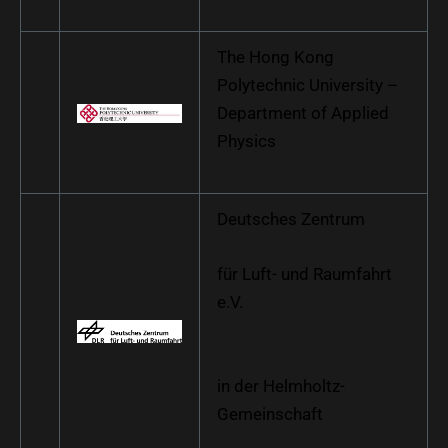
The Hong Kong
Polytechnic University
–
Department of Applied
Physics
Deutsches Zentrum
für Luft- und Raumfahrt
e.V.
in der Helmholtz-
Gemeinschaft