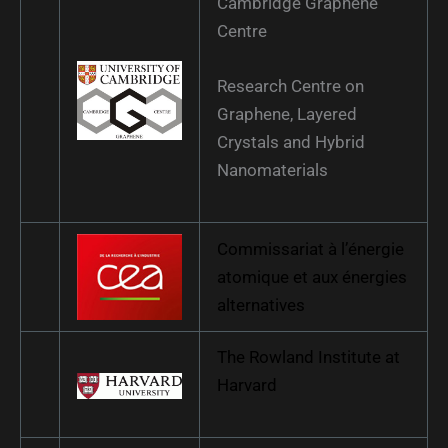
Cambridge Graphene
Centre
Research Centre on
Graphene, Layered
Crystals and Hybrid
Nanomaterials
Commissariat à l’énergie
atomique et aux énergies
alternatives
The Rowland Institute at
Harvard