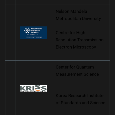
Nelson Mandela
Metropolitan University
Centre for High
Resolution Transmission
Electron Microscopy
Center for Quantum
Measurement Science
Korea Research Institute
of Standards and Science