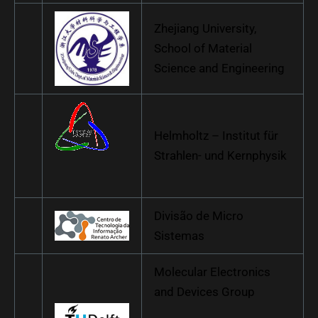
Zhejiang University,
School of Material
Science and Engineering
Helmholtz – Institut für
Strahlen- und Kernphysik
Divisão de Micro
Sistemas
Molecular Electronics
and Devices Group