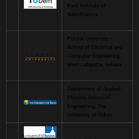
Kavli Institute of
NanoScience
Purdue University –
School of Electrical and
Computer Engineering,
West Lafayette, Indiana
Department of Applied
Physics, School of
Engineering, The
University of Tokyo