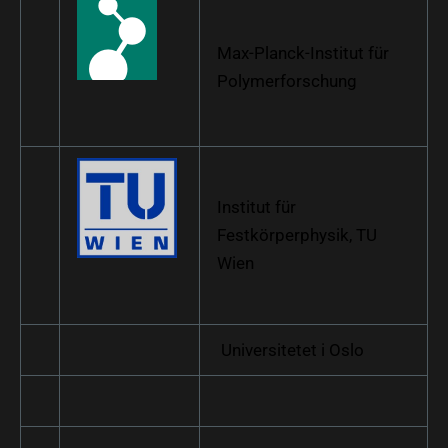
Max-Planck-Institut für
Polymerforschung
Institut für
Festkörperphysik, TU
Wien
Universitetet i Oslo