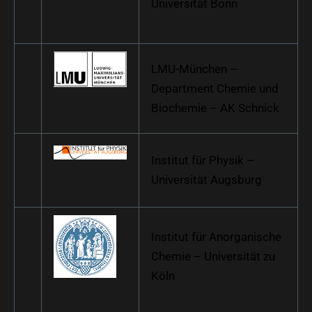
Universität Bonn
LMU-München –
Department Chemie und
Biochemie – AK Schnick
Institut für Physik –
Universität Augsburg
Institut für Anorganische
Chemie – Universität zu
Köln