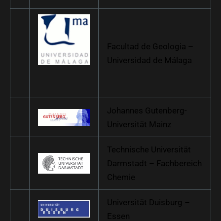
Facultad de Geologia –
Universidad de Málaga
Johannes Gutenberg-
Universität Mainz
Technische Universität
Darmstadt – Fachbereich
Chemie
Universität Duisburg –
Essen