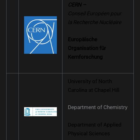
CERN –
Conseil Européen pour
la Recherche Nucléaire
Europäische
Organisation für
Kernforschung
University of North
Carolina at Chapel Hill
Department of Chemistry
Department of Applied
Physical Sciences