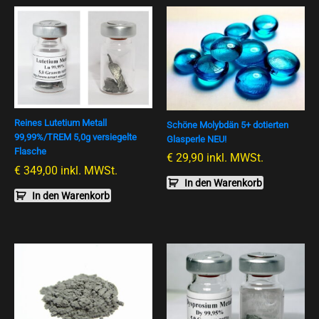
Reines Lutetium Metall
Schöne Molybdän 5+ dotierten
99,99%/TREM 5,0g versiegelte
Glasperle NEU!
Flasche
€
29,90
inkl. MWSt.
€
349,00
inkl. MWSt.
In den Warenkorb
In den Warenkorb