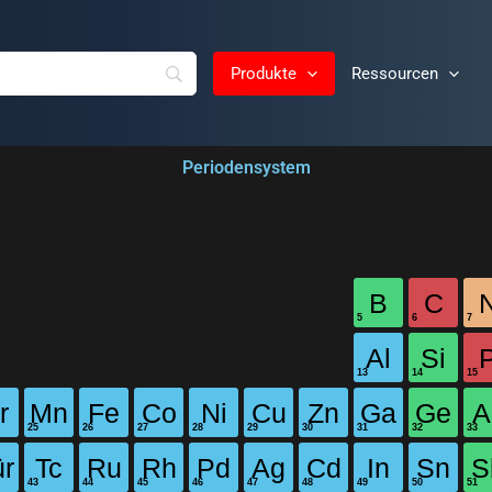
Produkte
Ressourcen
Periodensystem
B
C
Al
Si
r
Mn
Fe
Co
Ni
Cu
Zn
Ga
Ge
A
ür
Tc
Ru
Rh
Pd
Ag
Cd
In
Sn
S