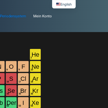
English
Periodensystem
Mein Konto
He
N
O
F
Ne
P
S
Cl
Ar
s
Se
Br
Kr
b
Der
I
Xe