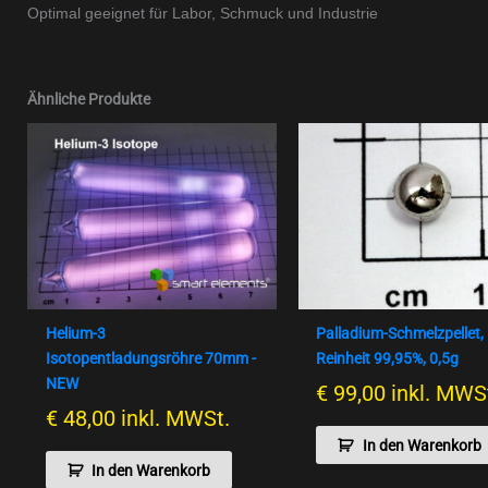
Optimal geeignet für Labor, Schmuck und Industrie
Ähnliche Produkte
Helium-3
Palladium-Schmelzpellet,
Isotopentladungsröhre 70mm -
Reinheit 99,95%, 0,5g
NEW
€
99,00
inkl. MWS
€
48,00
inkl. MWSt.
In den Warenkorb
In den Warenkorb