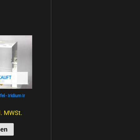
KAUFT
l - Iridium Ir
l. MWSt.
sen