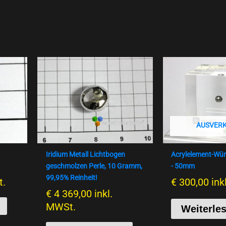
AUSVER
Iridium Metall Lichtbogen
Acrylelement-Würfe
geschmolzen Perle, 10 Gramm,
- 50mm
99,95% Reinheit!
t.
€
300,00
ink
€
4 369,00
inkl.
MWSt.
Weiterle