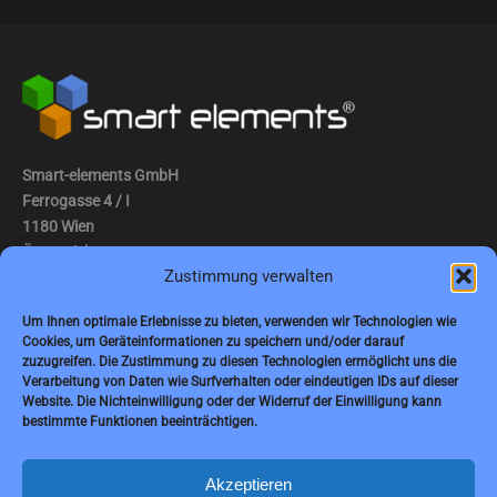
Smart-elements GmbH
Ferrogasse 4 / I
1180 Wien
Österreich
Zustimmung verwalten
Tel.: (0043) 1 2936882
Um Ihnen optimale Erlebnisse zu bieten, verwenden wir Technologien wie
Fax: (0043) 1 2936882 -15
Cookies, um Geräteinformationen zu speichern und/oder darauf
zuzugreifen. Die Zustimmung zu diesen Technologien ermöglicht uns die
E-Mail:
jbauer@smart-elements.com
Verarbeitung von Daten wie Surfverhalten oder eindeutigen IDs auf dieser
Website. Die Nichteinwilligung oder der Widerruf der Einwilligung kann
Geschäftsführer: Mag. Jürgen Bauer
bestimmte Funktionen beeinträchtigen.
Firmensitz: Wien
Handelsregisternummer: FN342082m
Handelsgericht Wien
Akzeptieren
USt-IdNr.: ATU65594118