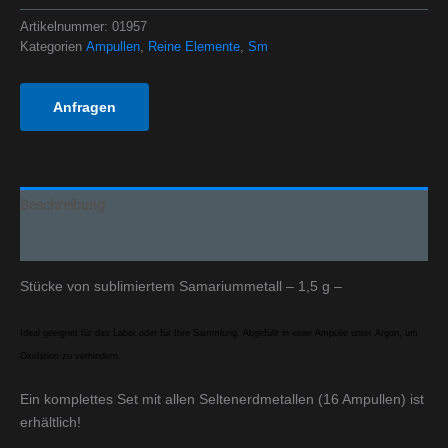
Artikelnummer:
01957
Kategorien
Ampullen
,
Reine Elemente
,
Sm
Anfragen
Beschreibung
Zusätzliche Informationen
Stücke von sublimiertem Samariummetall – 1,5 g –
Ideal geeignet für das Labor oder für Ihre Sammlung. Abgefüllt in einer Ampulle unter Argon, um
Oxidation zu verhindern.
Ein komplettes Set mit allen Seltenerdmetallen (16 Ampullen) ist
erhältlich!