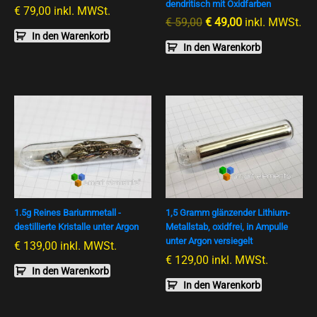
dendritisch mit Oxidfarben
€
79,00
inkl. MWSt.
€
59,00
€
49,00
inkl. MWSt.
In den Warenkorb
In den Warenkorb
1.5g Reines Bariummetall -
1,5 Gramm glänzender Lithium-
destillierte Kristalle unter Argon
Metallstab, oxidfrei, in Ampulle
unter Argon versiegelt
€
139,00
inkl. MWSt.
€
129,00
inkl. MWSt.
In den Warenkorb
In den Warenkorb