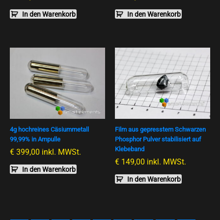
In den Warenkorb
In den Warenkorb
4g hochreines Cäsiummetall
Film aus gepresstem Schwarzen
99,99% in Ampulle
Phosphor Pulver stabilisiert auf
Klebeband
€
399,00
inkl. MWSt.
€
149,00
inkl. MWSt.
In den Warenkorb
In den Warenkorb