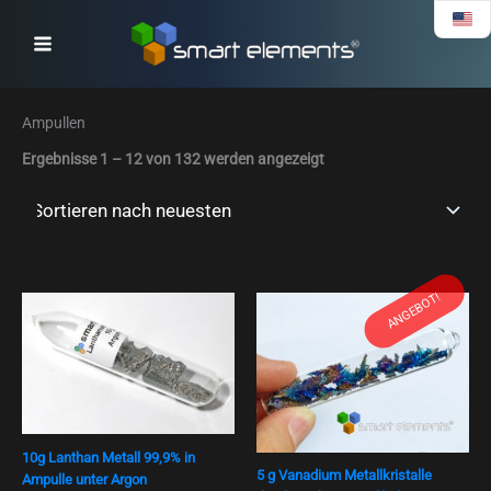
Nach
Zum
neuesten
Inhalt
sortiert
springen
Ampullen
Ergebnisse 1 – 12 von 132 werden angezeigt
ANGEBOT!
Ursprünglicher
Aktueller
Preis
Preis
war:
ist:
€ 59,00
€ 49,00.
10g Lanthan Metall 99,9% in
5 g Vanadium Metallkristalle
Ampulle unter Argon