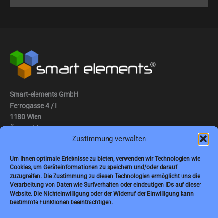
Smart-elements GmbH
Ferrogasse 4 / I
1180 Wien
Österreich
Zustimmung verwalten
Tel.: (0043) 1 2936882
Um Ihnen optimale Erlebnisse zu bieten, verwenden wir Technologien wie
Fax: (0043) 1 2936882 -15
Cookies, um Geräteinformationen zu speichern und/oder darauf
zuzugreifen. Die Zustimmung zu diesen Technologien ermöglicht uns die
E-Mail:
jbauer@smart-elements.com
Verarbeitung von Daten wie Surfverhalten oder eindeutigen IDs auf dieser
Website. Die Nichteinwilligung oder der Widerruf der Einwilligung kann
Geschäftsführer: Mag. Jürgen Bauer
bestimmte Funktionen beeinträchtigen.
Firmensitz: Wien
Handelsregisternummer: FN342082m