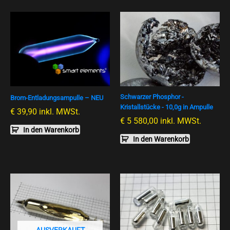
Schwarzer Phosphor -
Brom-Entladungsampulle – NEU
Kristallstücke - 10,0g in Ampulle
€
39,90
inkl. MWSt.
€
5 580,00
inkl. MWSt.
In den Warenkorb
In den Warenkorb