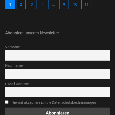
1
2
3
4
...
9
10
11
→
Abonniere unseren Newsletter
Vorname
Nachname
E-Mail-Adresse
Hiermit akzeptiere ich die Datenschutzbestimmungen