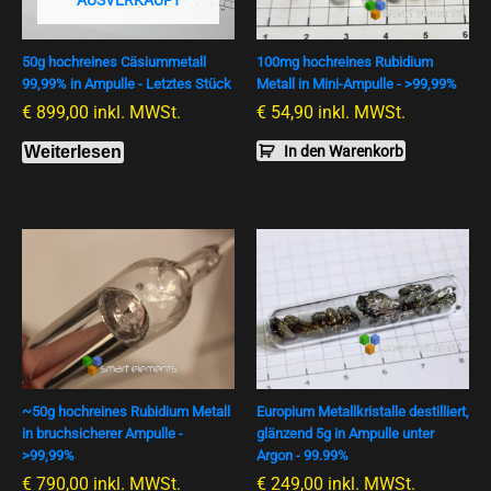
AUSVERKAUFT
50g hochreines Cäsiummetall
100mg hochreines Rubidium
99,99% in Ampulle - Letztes Stück
Metall in Mini-Ampulle - >99,99%
€
899,00
inkl. MWSt.
€
54,90
inkl. MWSt.
Weiterlesen
In den Warenkorb
~50g hochreines Rubidium Metall
Europium Metallkristalle destilliert,
in bruchsicherer Ampulle -
glänzend 5g in Ampulle unter
>99,99%
Argon - 99.99%
€
790,00
inkl. MWSt.
€
249,00
inkl. MWSt.