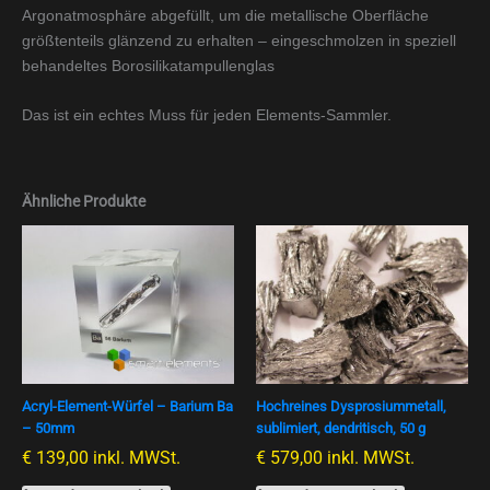
Argonatmosphäre abgefüllt, um die metallische Oberfläche
größtenteils glänzend zu erhalten – eingeschmolzen in speziell
behandeltes Borosilikatampullenglas
Das ist ein echtes Muss für jeden Elements-Sammler.
Ähnliche Produkte
Acryl-Element-Würfel – Barium Ba
Hochreines Dysprosiummetall,
– 50mm
sublimiert, dendritisch, 50 g
€
139,00
inkl. MWSt.
€
579,00
inkl. MWSt.