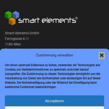
Smart-elements GmbH
Ferrogasse 4 / I
1180 Wien
Österreich
Zustimmung verwalten
Tel.: (0043) 1 2936882
Um Ihnen optimale Erlebnisse zu bieten, verwenden wir Technologien wie
Fax: (0043) 1 2936882 -15
Cookies, um Geräteinformationen zu speichern und/oder darauf
zuzugreifen. Die Zustimmung zu diesen Technologien ermöglicht uns die
E-Mail:
jbauer@smart-elements.com
Verarbeitung von Daten wie Surfverhalten oder eindeutigen IDs auf dieser
Website. Die Nichteinwilligung oder der Widerruf der Einwilligung kann
Geschäftsführer: Mag. Jürgen Bauer
bestimmte Funktionen beeinträchtigen.
Firmensitz: Wien
Handelsregisternummer: FN342082m
Handelsgericht Wien
Akzeptieren
USt-IdNr.: ATU65594118