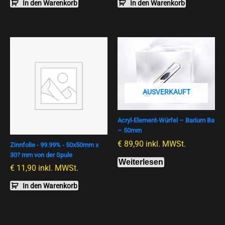
In den Warenkorb
In den Warenkorb
AUSVERKAUFT
Acryl-Element-Würfel – Barium Ba
– 50mm
€
89,90
inkl. MWSt.
Zinnfolie - 99.99% - 50x50mm x
30? mm von der Spule
Weiterlesen
€
11,90
inkl. MWSt.
In den Warenkorb