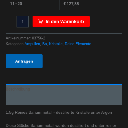
11 - 20
€
127,88
In den Warenkorb
Artikelnummer:
03756-2
Kategorien
Ampullen
,
Ba
,
Kristalle
,
Reine Elemente
Anfragen
Beschreibung
Zusätzliche Informationen
1.5g Reines Bariummetall - destillierte Kristalle unter Argon
Diese Stücke Bariummetall wurden destilliert und unter reiner