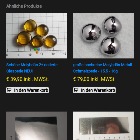
Ähnliche Produkte
Schöne Molybdän 2+ dotierte
große hochreine Molybdän Metall
Glasperle NEU!
Schmelzperle - 15,5 - 16g
€
39,90
inkl. MWSt.
€
79,00
inkl. MWSt.
In den Warenkorb
In den Warenkorb