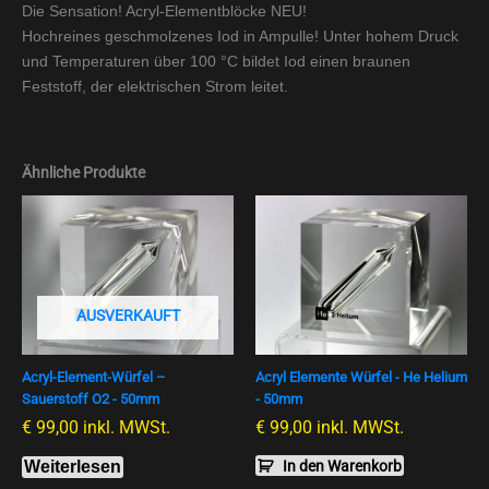
Die Sensation! Acryl-Elementblöcke NEU!
Hochreines geschmolzenes Iod in Ampulle! Unter hohem Druck
und Temperaturen über 100 °C bildet Iod einen braunen
Feststoff, der elektrischen Strom leitet.
Ähnliche Produkte
AUSVERKAUFT
Acryl-Element-Würfel –
Acryl Elemente Würfel - He Helium
Sauerstoff O2 - 50mm
- 50mm
€
99,00
inkl. MWSt.
€
99,00
inkl. MWSt.
Weiterlesen
In den Warenkorb