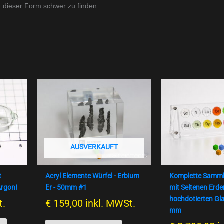
in dieser Form schwer zu finden.
AUSVERKAUFT
t
Acryl Elemente Würfel - Erbium
Komplette Samml
Argon!
Er - 50mm #1
mit Seltenen Erd
hochdotierten Gla
t.
€
159,00
inkl. MWSt.
mm