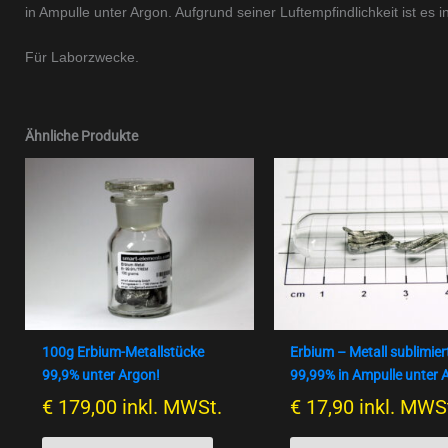
in Ampulle unter Argon. Aufgrund seiner Luftempfindlichkeit ist es 
Für Laborzwecke.
Ähnliche Produkte
100g Erbium-Metallstücke
Erbium – Metall sublimier
99,9% unter Argon!
99,99% in Ampulle unter 
€
179,00
inkl. MWSt.
€
17,90
inkl. MWS