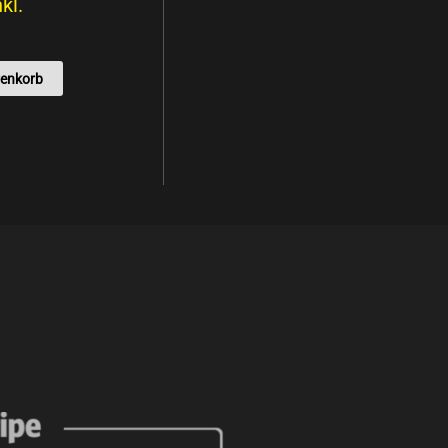
nkl.
renkorb