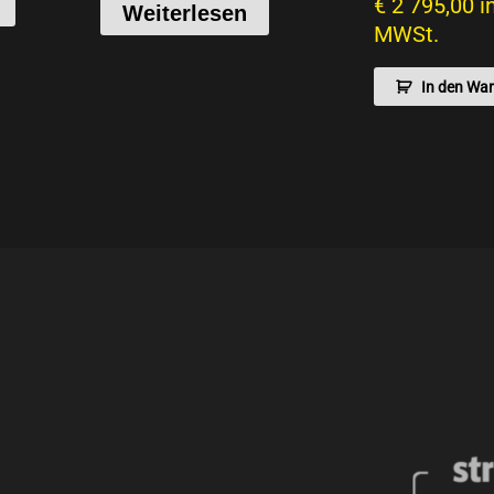
€
2 795,00
i
Weiterlesen
MWSt.
In den Wa