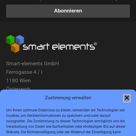
Smart-elements GmbH
Ferrogasse 4 / I
1180 Wien
Österreich
Zustimmung verwalten
Tel.: (0043) 1 2936882
Um Ihnen optimale Erlebnisse zu bieten, verwenden wir Technologien wie
Fax: (0043) 1 2936882 -15
Cookies, um Geräteinformationen zu speichern und/oder darauf
zuzugreifen. Die Zustimmung zu diesen Technologien ermöglicht uns die
E-Mail:
jbauer@smart-elements.com
Verarbeitung von Daten wie Surfverhalten oder eindeutigen IDs auf dieser
Website. Die Nichteinwilligung oder der Widerruf der Einwilligung kann
Geschäftsführer: Mag. Jürgen Bauer