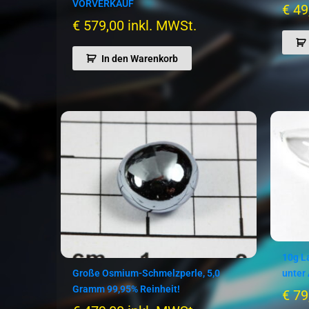
VORVERKAUF
€
49
€
579,00
inkl. MWSt.
In den Warenkorb
10g L
unter
Große Osmium-Schmelzperle, 5,0
Gramm 99,95% Reinheit!
€
79