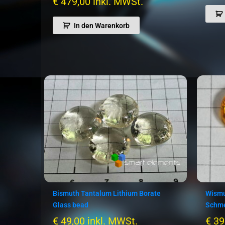
€
479,00
inkl. MWSt.
In den Warenkorb
Bismuth Tantalum Lithium Borate
Wismu
Glass bead
Schme
€
49,00
inkl. MWSt.
€
39