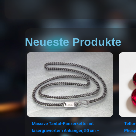
Neueste Produkte
Massive Tantal-Panzerkette mit
Tellur
lasergraviertem Anhänger, 50 cm –
Phosp