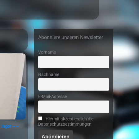
Abonniere unseren Newsletter
Vorname
Nachname
E-Mail-Adresse
Hiermit akzeptiere ich die
Datenschutzbestimmungen
 ingot – ~