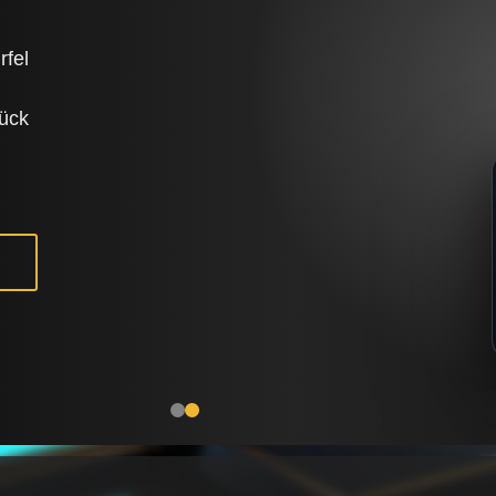
rfel
tück