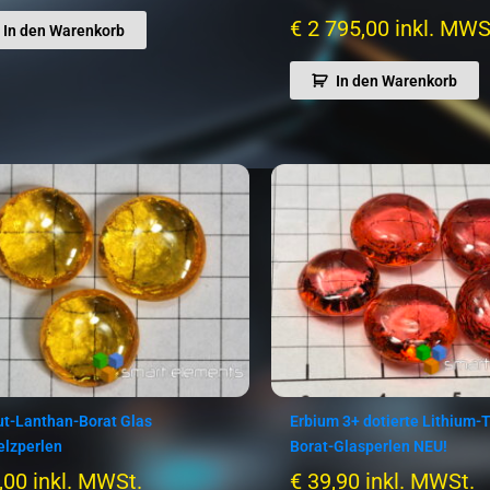
€
2 795,00
inkl. MWS
In den Warenkorb
In den Warenkorb
t-Lanthan-Borat Glas
Erbium 3+ dotierte Lithium-T
lzperlen
Borat-Glasperlen NEU!
,00
inkl. MWSt.
€
39,90
inkl. MWSt.