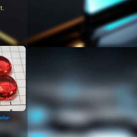
t.
ellur-