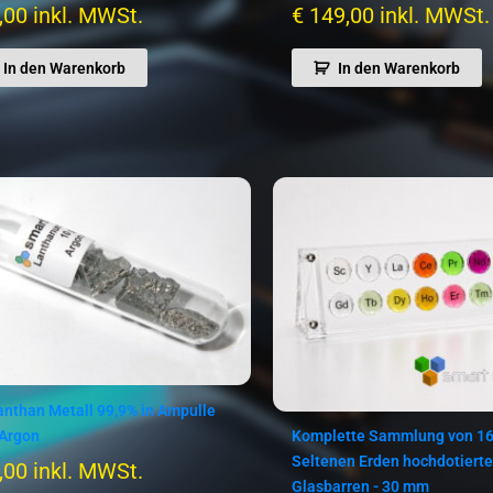
,00
inkl. MWSt.
€
149,00
inkl. MWSt.
In den Warenkorb
In den Warenkorb
anthan Metall 99,9% in Ampulle
 Argon
Komplette Sammlung von 16
Seltenen Erden hochdotiert
,00
inkl. MWSt.
Glasbarren - 30 mm