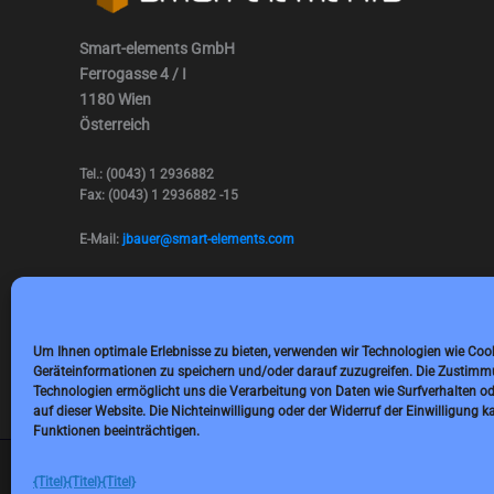
Smart-elements GmbH
Ferrogasse 4 / I
1180 Wien
Österreich
Tel.: (0043) 1 2936882
Fax: (0043) 1 2936882 -15
E-Mail:
jbauer@smart-elements.com
Geschäftsführer: Mag. Jürgen Bauer
Firmensitz: Wien
Handelsregisternummer: FN342082m
Handelsgericht Wien
Um Ihnen optimale Erlebnisse zu bieten, verwenden wir Technologien wie Coo
USt-IdNr.: ATU65594118
Geräteinformationen zu speichern und/oder darauf zuzugreifen. Die Zustimm
Technologien ermöglicht uns die Verarbeitung von Daten wie Surfverhalten od
auf dieser Website. Die Nichteinwilligung oder der Widerruf der Einwilligung
Funktionen beeinträchtigen.
{Titel}
{Titel}
{Titel}