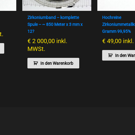
Zirkoniumband – komplette
Hochreine
Spule – ~ 850 Meter x 3 mm x
Zirkoniummetallk
12?
Gramm 99,95%
t.
€
2 000,00
inkl.
€
49,00
inkl
MWSt.
In den Wa
In den Warenkorb