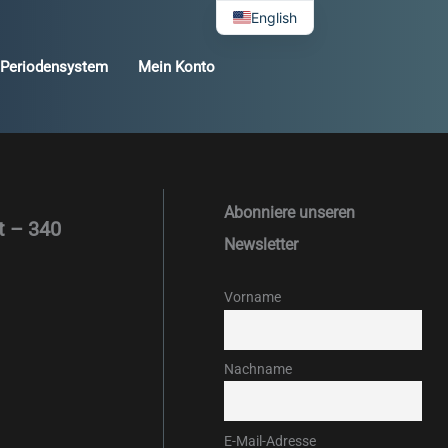
English
Periodensystem
Mein Konto
Abonniere unseren
t – 340
Newsletter
Vorname
Nachname
E-Mail-Adresse