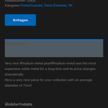
Artikelnummer:
03835
Kategorien
Perlen/Granulat
,
Reine Elemente
,
Rh
Anfragen
Beschreibung
Zusätzliche Informationen
Very nice Rhodium metal pearlRhodium metal was the most
expensive noble metal for a long time and its price changes
dramatically.
Here a very nice piece for your collection with an average
diameter of 7mm!
Ähnliche Produkte