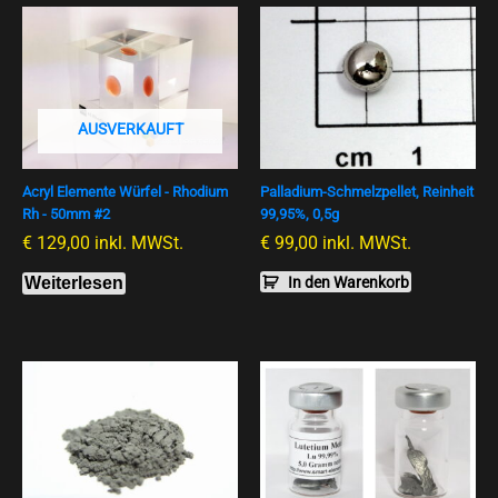
AUSVERKAUFT
Acryl Elemente Würfel - Rhodium
Palladium-Schmelzpellet, Reinheit
Rh - 50mm #2
99,95%, 0,5g
€
129,00
inkl. MWSt.
€
99,00
inkl. MWSt.
Weiterlesen
In den Warenkorb