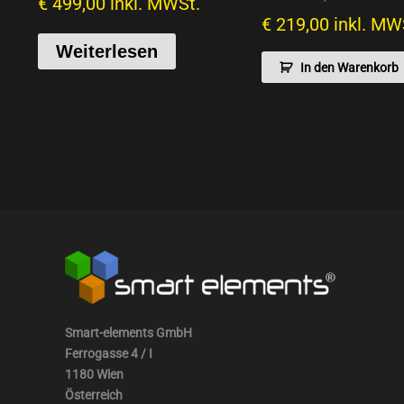
€
499,00
inkl. MWSt.
€
219,00
inkl. MW
Weiterlesen
In den Warenkorb
Smart-elements GmbH
Ferrogasse 4 / I
1180 Wien
Österreich