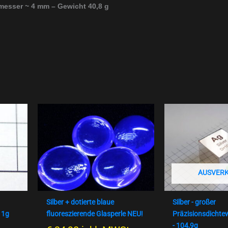
esser ~ 4 mm – Gewicht 40,8 g
AUSVER
Silber + dotierte blaue
Silber - großer
 1g
fluoreszierende Glasperle NEU!
Präzisionsdichte
- 104,9g