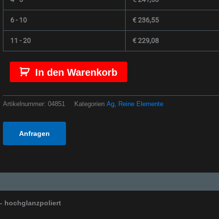
Menge
6 - 10
€
236,55
11 - 20
€
229,08
In den Warenkorb
Artikelnummer:
04851
Kategorien
Ag
,
Reine Elemente
Anfragen
– hochglanzpoliert