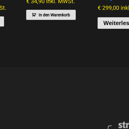
€
34,90
inkl. MWSt.
St.
€
299,00
ink
In den Warenkorb
Weiterle