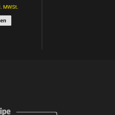
l. MWSt.
sen