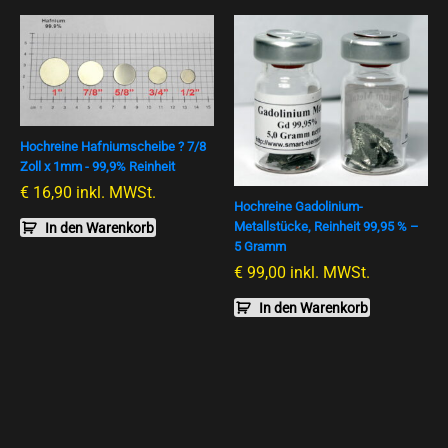
Hochreine Hafniumscheibe ? 7/8
Zoll x 1mm - 99,9% Reinheit
€
16,90
inkl. MWSt.
Hochreine Gadolinium-
Metallstücke, Reinheit 99,95 % –
In den Warenkorb
5 Gramm
€
99,00
inkl. MWSt.
In den Warenkorb