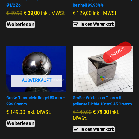
Ø1/2 Zoll –
Reinheit 99,95%%
€
89,90
€
39,00
inkl. MWSt.
€
129,00
inkl. MWSt.
Weiterlesen
In den Warenkorb
Ursprünglicher
Aktueller
ANGEBOT!
Preis
Preis
war:
ist:
€ 149,00
€ 79,00.
AUSVERKAUFT
Große Titan-Metallkugel 50 mm –
Großer Würfel aus Titan mit
294 Gramm
polierter Dichte 10cm3 45 Gramm
€
149,00
inkl. MWSt.
€
149,00
€
79,00
inkl.
MWSt.
Weiterlesen
In den Warenkorb