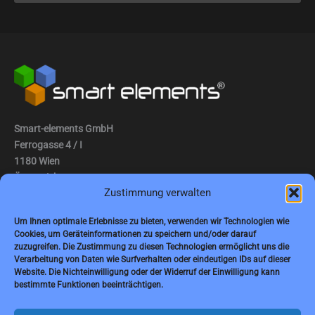
Smart-elements GmbH
Ferrogasse 4 / I
1180 Wien
Österreich
Zustimmung verwalten
Tel.: (0043) 1 2936882
Um Ihnen optimale Erlebnisse zu bieten, verwenden wir Technologien wie
Fax: (0043) 1 2936882 -15
Cookies, um Geräteinformationen zu speichern und/oder darauf
zuzugreifen. Die Zustimmung zu diesen Technologien ermöglicht uns die
E-Mail:
jbauer@smart-elements.com
Verarbeitung von Daten wie Surfverhalten oder eindeutigen IDs auf dieser
Website. Die Nichteinwilligung oder der Widerruf der Einwilligung kann
Geschäftsführer: Mag. Jürgen Bauer
bestimmte Funktionen beeinträchtigen.
Firmensitz: Wien
Handelsregisternummer: FN342082m