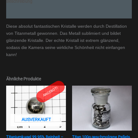
Beschreibung
Zusätzliche Informationen
Diese absolut fantastischen Kristalle werden durch Destillation
von Titanmetall gewonnen. Das Metall sublimiert und bildet
glänzende Kristalle. Der echte Kristall ist extrem glänzend,
sodass die Kamera seine wirkliche Schönheit nicht einfangen
kann!
Ähnliche Produkte
Ursprünglicher
Aktueller
ANGEBOT!
Preis
Preis
war:
ist:
€ 89,90
€ 39,00.
AUSVERKAUFT
Titaniumkugel 99,95% Reinheit –
Titan 100g geschmolzene Pellets,