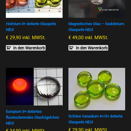
Holmium 3+ dotierte Glasperle
Magnetisches Glas – Gadolinium-
NEU!
Glasperle NEU!
€
29,90
inkl. MWSt.
€
49,00
inkl. MWSt.
In den Warenkorb
In den Warenkorb
Europium 3+ dotiertes
Schöne Vanadium 4+/5+ dotierte
fluoreszierendes Glaskügelchen
Glasperle NEU!
NEU!
€
29,90
inkl. MWSt.
€
34,90
inkl. MWSt.