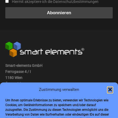
Hiermit akzeptiere ich die Datenschutzbestimmungen
Smart-elements GmbH
Ferrogasse 4 / I
1180 Wien
Österreich
Zustimmung verwalten
Tel.: (0043) 1 2936882
Um Ihnen optimale Erlebnisse zu bieten, verwenden wir Technologien wie
Fax: (0043) 1 2936882 -15
Cookies, um Geräteinformationen zu speichern und/oder darauf
zuzugreifen. Die Zustimmung zu diesen Technologien ermöglicht uns die
E-Mail:
jbauer@smart-elements.com
Verarbeitung von Daten wie Surfverhalten oder eindeutigen IDs auf dieser