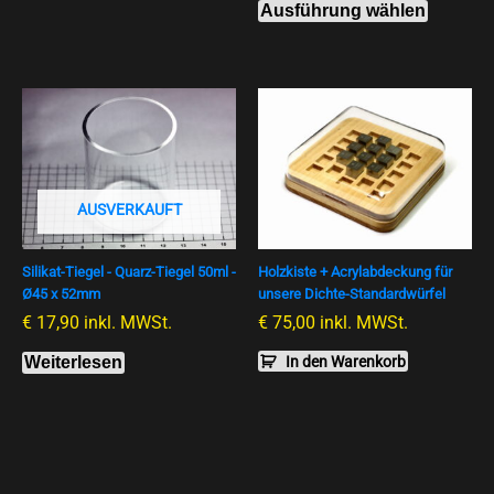
Produktse
Ausführung wählen
gewählt
werden
AUSVERKAUFT
Silikat-Tiegel - Quarz-Tiegel 50ml -
Holzkiste + Acrylabdeckung für
Ø45 x 52mm
unsere Dichte-Standardwürfel
€
17,90
inkl. MWSt.
€
75,00
inkl. MWSt.
Weiterlesen
In den Warenkorb