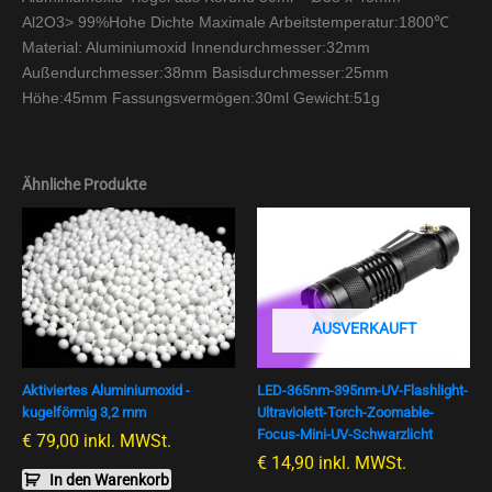
Al2O3> 99%Hohe Dichte Maximale Arbeitstemperatur:1800℃
Material: Aluminiumoxid Innendurchmesser:32mm
Außendurchmesser:38mm Basisdurchmesser:25mm
Höhe:45mm Fassungsvermögen:30ml Gewicht:51g
Ähnliche Produkte
Dieses
Produkt
weist
mehrere
Varianten
AUSVERKAUFT
auf.
Die
Aktiviertes Aluminiumoxid -
LED-365nm-395nm-UV-Flashlight-
Optionen
kugelförmig 3,2 mm
Ultraviolett-Torch-Zoomable-
können
Focus-Mini-UV-Schwarzlicht
€
79,00
inkl. MWSt.
auf
€
14,90
inkl. MWSt.
der
In den Warenkorb