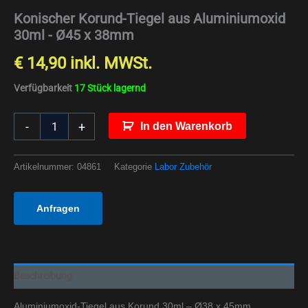
Konischer Korund-Tiegel aus Aluminiumoxid
30ml - Ø45 x 38mm
€
14,90
inkl. MWSt.
Verfügbarkeit
17 Stück lagernd
-
+
In den Warenkorb
Artikelnummer:
04861
Kategorie
Labor Zubehör
Anfragen
Beschreibung
Aluminiumoxid-Tiegel aus Korund 30ml – Ø38 x 45mm