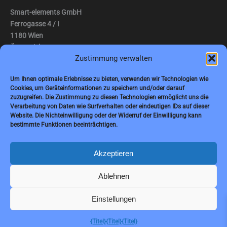
Smart-elements GmbH
Ferrogasse 4 / I
1180 Wien
Österreich
Zustimmung verwalten
Tel.: (0043) 1 2936882
Um Ihnen optimale Erlebnisse zu bieten, verwenden wir Technologien wie
Fax: (0043) 1 2936882 -15
Cookies, um Geräteinformationen zu speichern und/oder darauf
zuzugreifen. Die Zustimmung zu diesen Technologien ermöglicht uns die
E-Mail:
jbauer@smart-elements.com
Verarbeitung von Daten wie Surfverhalten oder eindeutigen IDs auf dieser
Website. Die Nichteinwilligung oder der Widerruf der Einwilligung kann
Geschäftsführer: Mag. Jürgen Bauer
bestimmte Funktionen beeinträchtigen.
Firmensitz: Wien
Handelsregisternummer: FN342082m
Handelsgericht Wien
Akzeptieren
USt-IdNr.: ATU65594118
Ablehnen
Einstellungen
Copyright © 2026 Smart-Elements
{Titel}
{Titel}
{Titel}