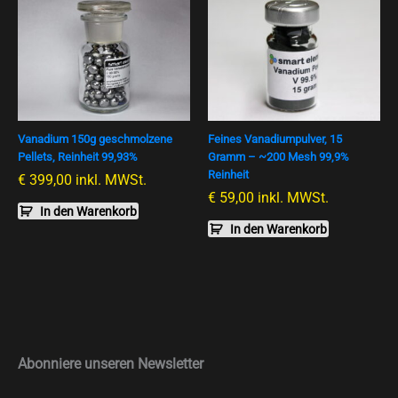
Vanadium 150g geschmolzene
Feines Vanadiumpulver, 15
Pellets, Reinheit 99,93%
Gramm – ~200 Mesh 99,9%
Reinheit
€
399,00
inkl. MWSt.
€
59,00
inkl. MWSt.
In den Warenkorb
In den Warenkorb
Abonniere unseren Newsletter