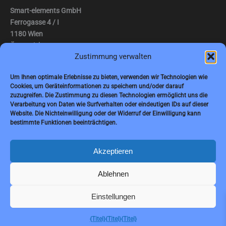
Smart-elements GmbH
Ferrogasse 4 / I
1180 Wien
Österreich
Zustimmung verwalten
Tel.: (0043) 1 2936882
Um Ihnen optimale Erlebnisse zu bieten, verwenden wir Technologien wie
Fax: (0043) 1 2936882 -15
Cookies, um Geräteinformationen zu speichern und/oder darauf
zuzugreifen. Die Zustimmung zu diesen Technologien ermöglicht uns die
E-Mail:
jbauer@smart-elements.com
Verarbeitung von Daten wie Surfverhalten oder eindeutigen IDs auf dieser
Website. Die Nichteinwilligung oder der Widerruf der Einwilligung kann
Geschäftsführer: Mag. Jürgen Bauer
bestimmte Funktionen beeinträchtigen.
Firmensitz: Wien
Handelsregisternummer: FN342082m
Handelsgericht Wien
Akzeptieren
USt-IdNr.: ATU65594118
Ablehnen
Einstellungen
Copyright © 2026 Smart-Elements
{Titel}
{Titel}
{Titel}