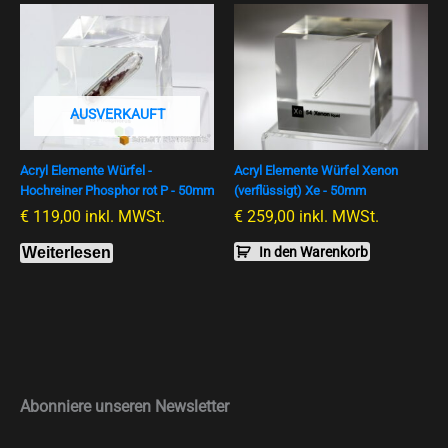
AUSVERKAUFT
Acryl Elemente Würfel -
Acryl Elemente Würfel Xenon
Hochreiner Phosphor rot P - 50mm
(verflüssigt) Xe - 50mm
€
119,00
inkl. MWSt.
€
259,00
inkl. MWSt.
Weiterlesen
In den Warenkorb
Abonniere unseren Newsletter