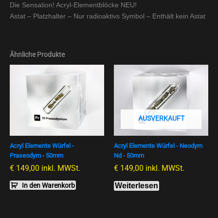
Die Sensation! Acryl-Elementblöcke NEU!
Astat – Platzhalter – Nur radioaktivs Symbol – Enthält kein Astat
Ähnliche Produkte
AUSVERKAUFT
Acryl Elemente Würfel -
Acryl Elemente Würfel - Neodym
Praseodym - 50mm
Nd - 50mm
€
149,00
inkl. MWSt.
€
149,00
inkl. MWSt.
In den Warenkorb
Weiterlesen