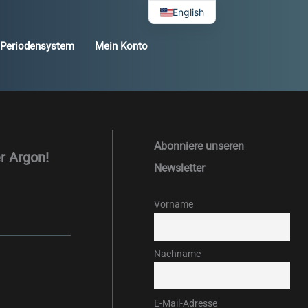
English
Periodensystem
Mein Konto
Abonniere unseren
r Argon!
Newsletter
Vorname
Nachname
E-Mail-Adresse