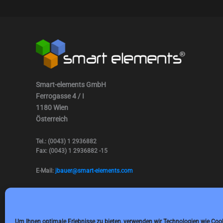
Smart-elements GmbH
Ferrogasse 4 / I
1180 Wien
Österreich
Tel.: (0043) 1 2936882
Fax: (0043) 1 2936882 -15
E-Mail:
jbauer@smart-elements.com
Geschäftsführer: Mag. Jürgen Bauer
Firmensitz: Wien
Handelsregisternummer: FN342082m
Handelsgericht Wien
Um Ihnen optimale Erlebnisse zu bieten, verwenden wir Technologien wie Coo