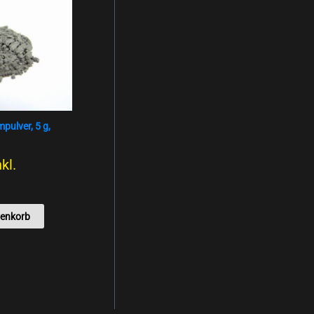
mpulver, 5 g,
nkl.
renkorb