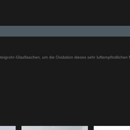
eigrohr-Glasflaschen, um die Oxidation dieses sehr luftempfindlichen 
Preisspanne:
Dieses