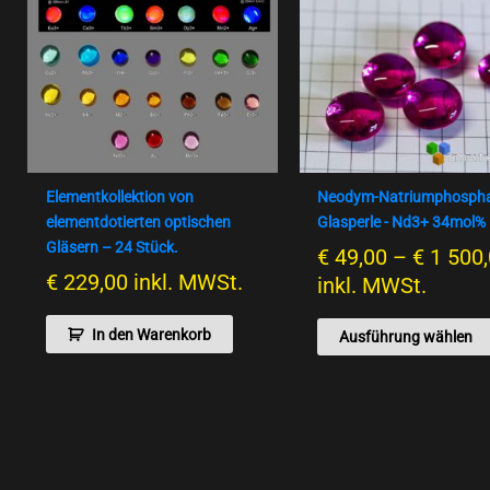
Elementkollektion von
Neodym-Natriumphospha
elementdotierten optischen
Glasperle - Nd3+ 34mol%
Gläsern – 24 Stück.
€
49,00
–
€
1 500
€
229,00
inkl. MWSt.
inkl. MWSt.
In den Warenkorb
Ausführung wählen