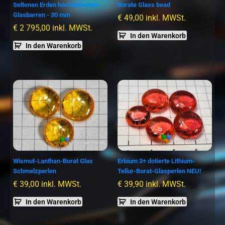
Seltenen Erden hochdotierten
Borate Glass bead
Glasbarren - 30 mm
€
49,00
inkl. MWSt.
€
2 795,00
inkl. MWSt.
In den Warenkorb
In den Warenkorb
Wismut-Lanthan-Borat Glas
Erbium 3+ dotierte Lithium-
Schmelzperlen
Tellur-Borat-Glasperlen NEU!
€
39,00
inkl. MWSt.
€
39,90
inkl. MWSt.
In den Warenkorb
In den Warenkorb