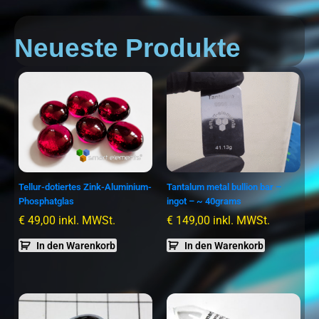
Neueste Produkte
Tellur-dotiertes Zink-Aluminium-
Tantalum metal bullion bar –
Phosphatglas
ingot – ~ 40grams
€
49,00
inkl. MWSt.
€
149,00
inkl. MWSt.
In den Warenkorb
In den Warenkorb