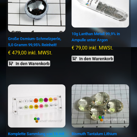
10g Lanthan Metall 99,9% in
Große Osmium-Schmelzperle,
Ampulle unter Argon
5,0 Gramm 99,95% Reinheit!
€
79,00
inkl. MWSt.
€
479,00
inkl. MWSt.
In den Warenkorb
In den Warenkorb
Komplette Sammlung von 16 mit
Bismuth Tantalum Lithium