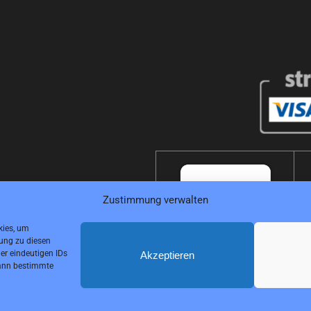
Zustimmung verwalten
kies, um
ung zu diesen
er eindeutigen IDs
Akzeptieren
 kann bestimmte
Copyright © 2026 Smart-Elements