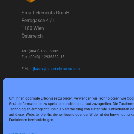
Smart-elements GmbH
Ferrogasse 4 / I
1180 Wien
Österreich
Tel.: (0043) 1 2936882
Fax: (0043) 1 2936882 -15
E-Mail:
jbauer@smart-elements.com
Geschäftsführer: Mag. Jürgen Bauer
Firmensitz: Wien
Handelsregisternummer: FN342082m
Handelsgericht Wien
Um Ihnen optimale Erlebnisse zu bieten, verwenden wir Technologien wie Coo
USt-IdNr.: ATU65594118
Geräteinformationen zu speichern und/oder darauf zuzugreifen. Die Zustimm
Technologien ermöglicht uns die Verarbeitung von Daten wie Surfverhalten od
auf dieser Website. Die Nichteinwilligung oder der Widerruf der Einwilligung
Funktionen beeinträchtigen.